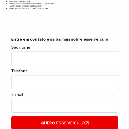
MANUAL E CHAVE RESERVA
POLIMENTO, LAVAGEM DETALHADA E HIGIENIZAÇÃO INTERNA
ACEITAMOS SEU CARRO OU MOTO NA TROCA
FINANCIAMENTO EM ATÉ 60X E CARTÕES EM ATÉ 24X
Entre em contato e saiba mais sobre esse veículo
Seu nome
Telefone
E-mail
QUERO ESSE VEÍCULO