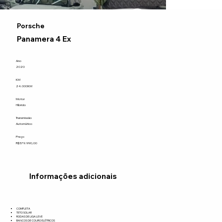
Porsche
Panamera 4 Ex
Ano
2020
KM
24.000KM
Motor
Híbrido
Transmissão
Automático
Preço
R$579.990,00
Informações adicionais
COMPLETA
TETO SOLAR
RODAS DE LIGA LEVE
BANCOS DE COURO ELÉTRICOS